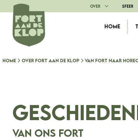
Ga
Over
Sfeer
naar
de
Home
inhoud
Home
Over Fort aan de Klop
Van fort naar hore
Geschieden
van ons Fort