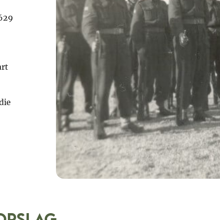
1629
art
die
opslag