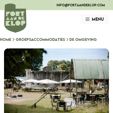
Ga
info@fortaandeklop.com
naar
de
Menu
inhoud
Home
Groepsaccommodaties
De omgeving