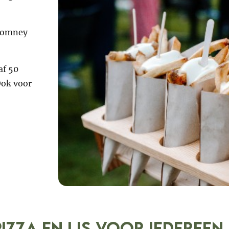
aromney
af 50
Ook voor
pizza en ijs voor iedereen