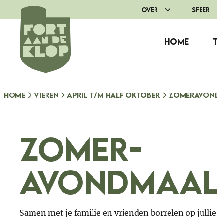
Ga
Over
Sfeer
naar
de
Home
inhoud
Home
Vieren
April t/m half oktober
Zomeravon
Zomer-
avondmaa
Samen met je familie en vrienden borrelen op jullie