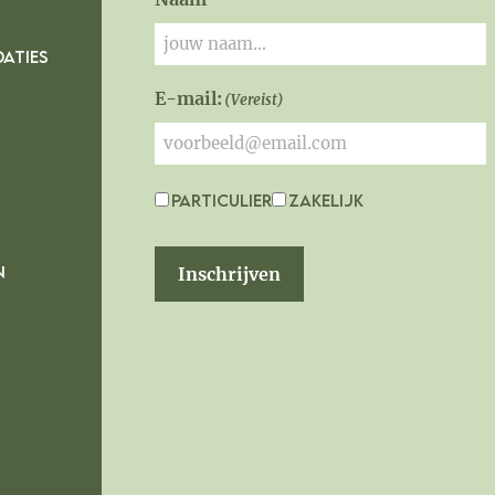
ATIES
E-mail:
(Vereist)
Particulier
Zakelijk
Interesse
N
Inschrijven