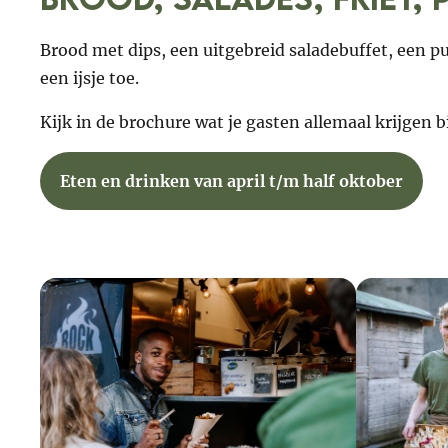
Brood met dips, een uitgebreid saladebuffet, een p
een ijsje toe.
Kijk in de brochure wat je gasten allemaal krijgen
Eten en drinken van april t/m half oktober