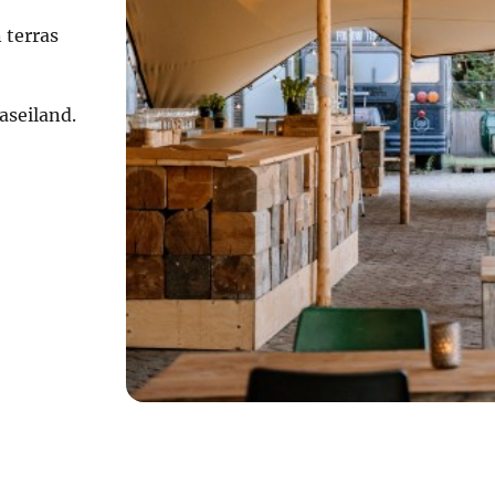
 terras
aseiland.