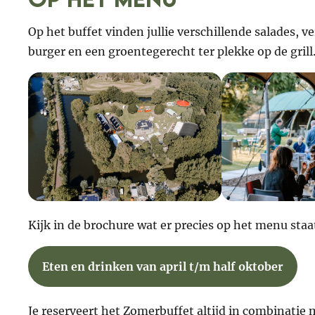
Op het buffet vinden jullie verschillende salades, 
burger en een groentegerecht ter plekke op de grill. 
Kijk in de brochure wat er precies op het menu staa
Eten en drinken van april t/m half oktober
Je reserveert het Zomerbuffet altijd in combinati