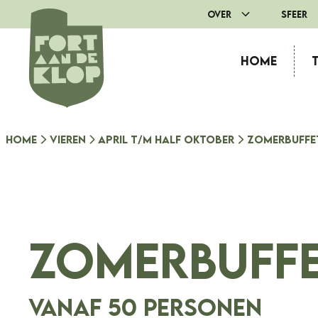
Ga
Over
Sfeer
naar
de
Home
inhoud
Home
Vieren
April t/m half oktober
Zomerbuffe
ZOMERBUFF
vanaf 50 personen