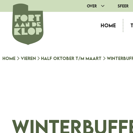
Ga
Over
Sfeer
naar
de
Home
inhoud
Home
Vieren
Half oktober t/m maart
Winterbuf
Winterbuff