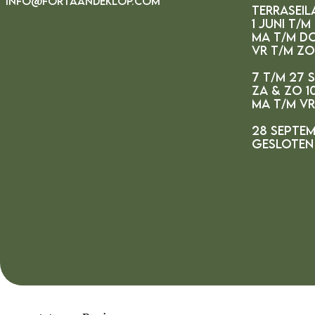
INFO@FORTAANDEKLOP.COM
Terraseil
1 juni t/m
ma t/m do
vr t/m zo
7 t/m 27 
za & zo 10
ma t/m v
28 septem
gesloten