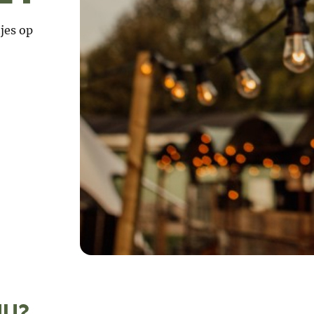
jes op
nu?