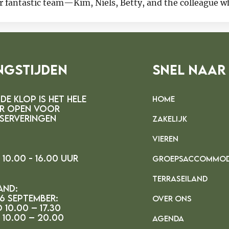
r fantastic team—Kim, Niels, Betty, and the colleague wh
ed an important role in making the event such a success
ngstijden
Snel Naar
DE kLOP IS HET HELE
HOME
R OPEN VOOR
SERVERINGEN
ZAKELIJK
VIEREN
10.00 - 16.00 uur
GROEPSACCOMMOD
TERRASEILAND
and:
 6 september:
OVER ONS
 10.00 – 17.30
 10.00 – 20.00
AGENDA