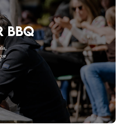
r BBQ
la,
gue