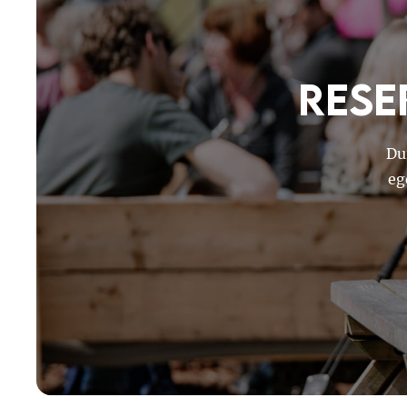
Rese
Du
eg