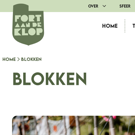
Ga
Over
Sfeer
naar
de
Home
inhoud
Home
Blokken
Blokken