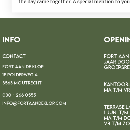
the day came together. A special mention to you
recalling her name). Everyone’s dedication play
organized day!
Info
Openi
Contact
FORT AAN 
JAAR DOO
FORT AAN DE KLOP
GROEPSRE
1E POLDERWEG 4
3563 MC UTRECHT
Kantoor:
MA t/m vr 
030 - 266 0555
INFO@FORTAANDEKLOP.COM
Terraseil
1 juni t/m
ma t/m do
vr t/m zo