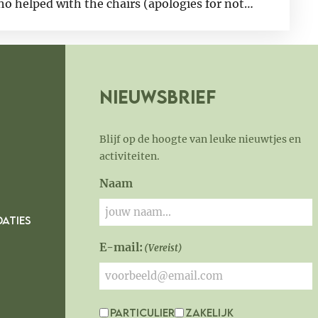
o helped with the chairs (apologies for not
. Thank you again for a memorable and well-
Nieuwsbrief
Blijf op de hoogte van leuke nieuwtjes en
activiteiten.
Naam
ATIES
E-mail:
(Vereist)
Particulier
Zakelijk
Interesse