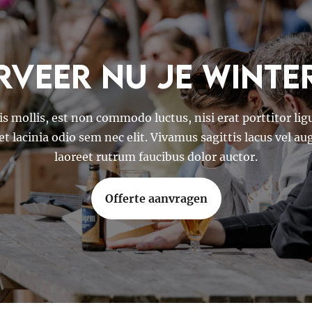
rveer nu je winte
is mollis, est non commodo luctus, nisi erat porttitor ligu
et lacinia odio sem nec elit. Vivamus sagittis lacus vel au
laoreet rutrum faucibus dolor auctor.
Offerte aanvragen