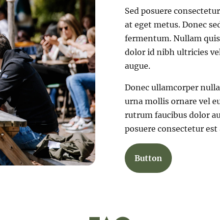
Sed posuere consectetur 
at eget metus. Donec sed
fermentum. Nullam quis r
dolor id nibh ultricies veh
augue.
Donec ullamcorper nulla 
urna mollis ornare vel eu
rutrum faucibus dolor auc
posuere consectetur est a
Button