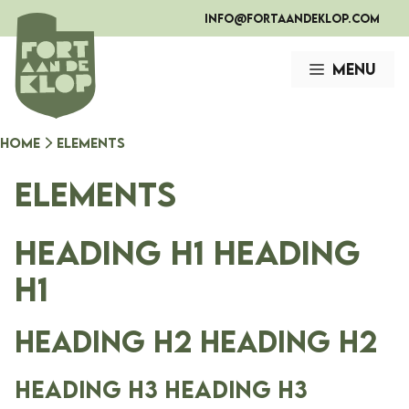
Ga
info@fortaandeklop.com
naar
de
Menu
inhoud
Home
Elements
Elements
Heading h1 Heading
h1
Heading h2 Heading h2
Heading h3 Heading h3