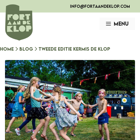
Ga
info@fortaandeklop.com
naar
de
Menu
inhoud
Home
Blog
Tweede editie Kermis de Klop